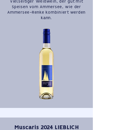
vielseitiger Weißwein, der gut mit
Speisen vom Ammersee, wie der
Ammersee-Renke kombiniert werden
kann.
Muscaris 2024 LIEBLICH